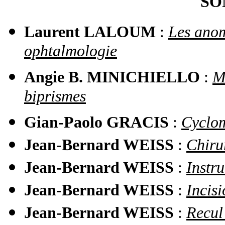
SO
Laurent LALOUM
:
Les anom
ophtalmologie
Angie B. MINICHIELLO
:
M
biprismes
Gian-Paolo GRACIS
:
Cyclom
Jean-Bernard WEISS
:
Chiru
Jean-Bernard WEISS
:
Instr
Jean-Bernard WEISS
:
Incis
Jean-Bernard WEISS
:
Recul