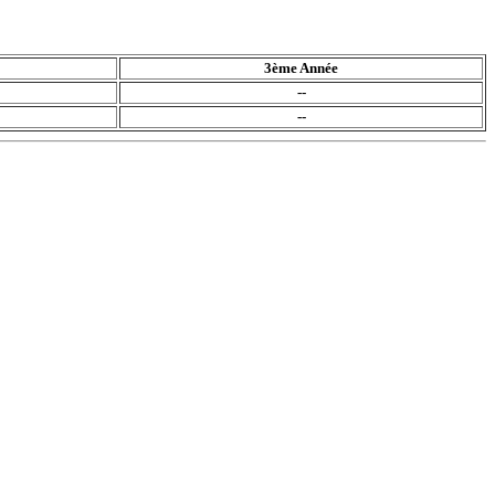
3ème Année
--
--