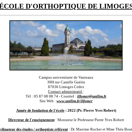
ÉCOLE D'ORTHOPTIQUE DE LIMOGE
Campus universitaire de Vanteaux
39H rue Camille Guérin
87036 Limoges Cedex
Contact administratif
:
Tél : 05 87 08 08 74 - Courriel :
ilfomer@unilim.fr
Site Web :
www.unilim.fr/ilfomer
Année de fondation de l'école
: 2022 (Pr. Pierre Yves Robert)
Directeur de l'
enseignement
: Monsieur le Professeur Pierre Yves Robert
dinateur des études / orthoptiste référent
: Dr. Maxime Rocher et Mme Théa Bout