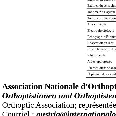
Examen du sens ch
Tonométrie à aplana
Tonométrie sans co
Adaptométrie
Electrophysiologie
Echographie/Biomé
Adaptation en lenti
Aide à la pose de le
Kératométrie
Aides-opératoires
Examen du fond d'oe
Dépistage des malad
Association Nationale d'Orthop
Orthoptistinnen und Orthoptisten
Orthoptic Association; représenté
Courriel :
austria@internationalo