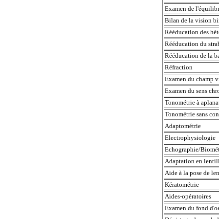
Examen de l'équili
Bilan de la vision 
Rééducation des hé
Rééducation du stra
Rééducation de la b
Réfraction
Examen du champ v
Examen du sens ch
Tonométrie à aplana
Tonométrie sans co
Adaptométrie
Electrophysiologie
Echographie/Biomé
Adaptation en lenti
Aide à la pose de le
Kératométrie
Aides-opératoires
Examen du fond d'oe