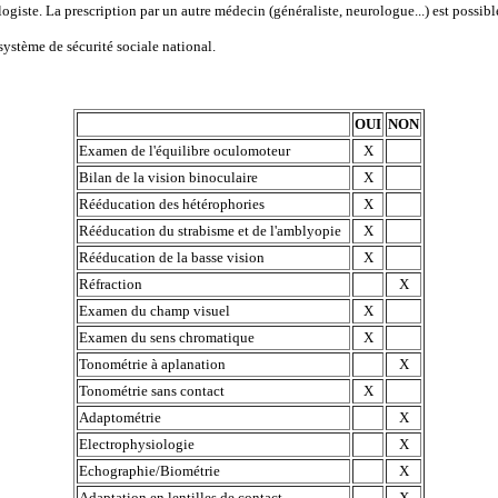
ogiste. La prescription par un autre médecin (généraliste, neurologue...) est possible.
système de sécurité sociale national.
OUI
NON
Examen de l'équilibre oculomoteur
X
Bilan de la vision binoculaire
X
Rééducation des hétérophories
X
Rééducation du strabisme et de l'amblyopie
X
Rééducation de la basse vision
X
Réfraction
X
Examen du champ visuel
X
Examen du sens chromatique
X
Tonométrie à aplanation
X
Tonométrie sans contact
X
Adaptométrie
X
Electrophysiologie
X
Echographie/Biométrie
X
Adaptation en lentilles de contact
X