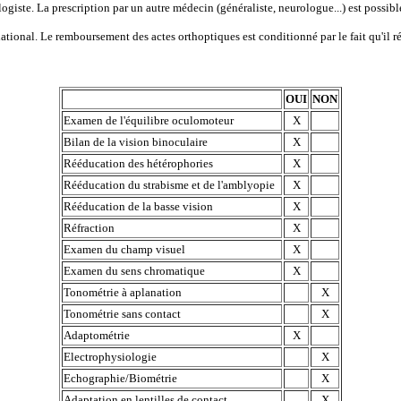
ogiste. La prescription par un autre médecin (généraliste, neurologue...) est possible.
ational. Le remboursement des actes orthoptiques est conditionné par le fait qu'il r
OUI
NON
Examen de l'équilibre oculomoteur
X
Bilan de la vision binoculaire
X
Rééducation des hétérophories
X
Rééducation du strabisme et de l'amblyopie
X
Rééducation de la basse vision
X
Réfraction
X
Examen du champ visuel
X
Examen du sens chromatique
X
Tonométrie à aplanation
X
Tonométrie sans contact
X
Adaptométrie
X
Electrophysiologie
X
Echographie/Biométrie
X
Adaptation en lentilles de contact
X