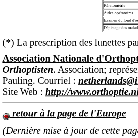
Kératométrie
Aides-opératoires
Examen du fond d'oe
Dépistage des malad
(*) La prescription des lunettes par
Association Nationale d'Orthop
Orthoptisten
. Association; repré
Pauling. Courriel :
netherlands@in
Site Web
:
http://www.orthoptie.nl
retour à la page de l'Europe
(Dernière mise à jour de cette pag