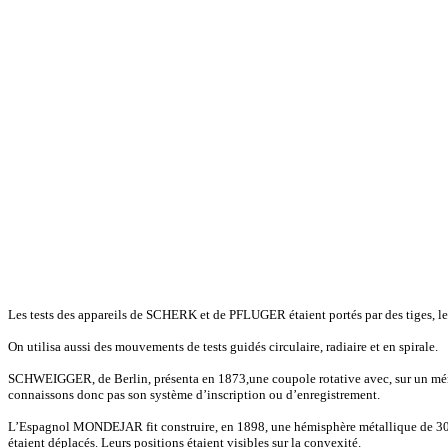
Les tests des appareils de SCHERK et de PFLUGER étaient portés par des tiges, les 
On utilisa aussi des mouvements de tests guidés circulaire, radiaire et en spirale.
SCHWEIGGER, de Berlin, présenta en 1873,une coupole rotative avec, sur un mérid
connaissons donc pas son système d’inscription ou d’enregistrement.
L’Espagnol MONDEJAR fit construire, en 1898, une hémisphère métallique de 30 cm d
étaient déplacés. Leurs positions étaient visibles sur la convexité.