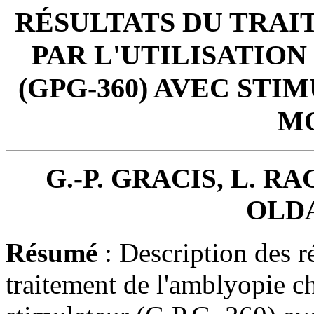
RÉSULTATS DU TRAI
PAR L'UTILISATION
(GPG-360) AVEC ST
M
G.-P. GRACIS, L. R
OLD
Résumé
: Description des r
traitement de l'amblyopie c