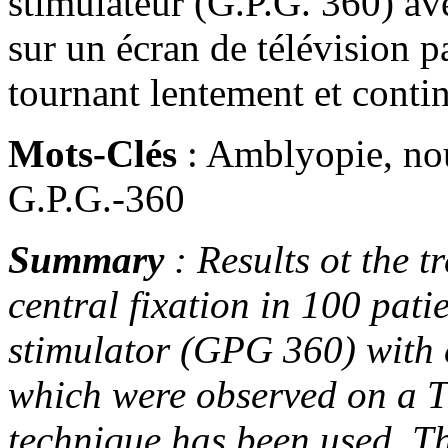
stimulateur (G.P.G. 360) ave
sur un écran de télévision pa
tournant lentement et conti
Mots-Clés
: Amblyopie, nou
G.P.G.-360
Summary
: Results ot the 
central fixation in 100 pat
stimulator (GPG 360) with 
which were observed on a T
technique has been used. Th