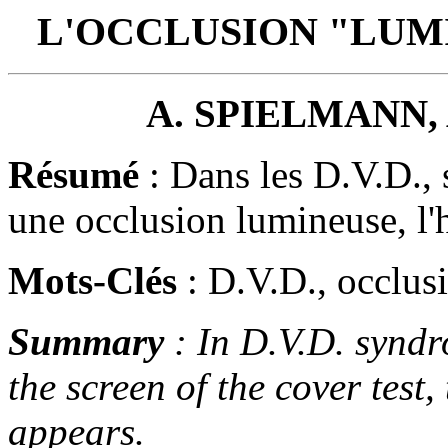
L'OCCLUSION "LUMI
A. SPIELMANN,
Résumé
: Dans les D.V.D., s
une occlusion lumineuse, l'
Mots-Clés
: D.V.D., occlus
Summary
: In D.V.D. syndro
the screen of the cover test,
appears.