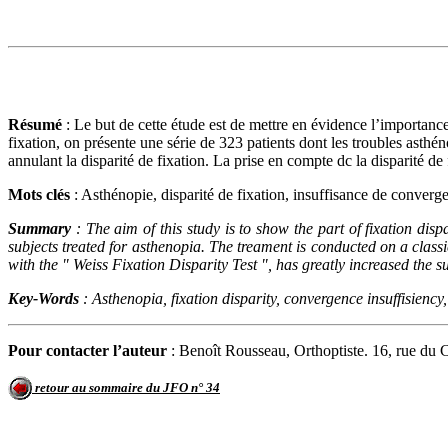
Résumé
: Le but de cette étude est de mettre en évidence l’importance
fixation, on présente une série de 323 patients dont les troubles asthén
annulant la disparité de fixation. La prise en compte dc la disparité d
Mots clés
: Asthénopie, disparité de fixation, insuffisance de converg
Summary
: The aim of this study is to show the part of fixation disp
subjects treated for asthenopia. The treament is conducted on a class
with the " Weiss Fixation Disparity Test ", has greatly increased the s
Key-Words
: Asthenopia, fixation disparity, convergence insuffisiency
Pour contacter l’auteur
: Benoît Rousseau, Orthoptiste. 16, rue du
retour au sommaire du JFO n° 34