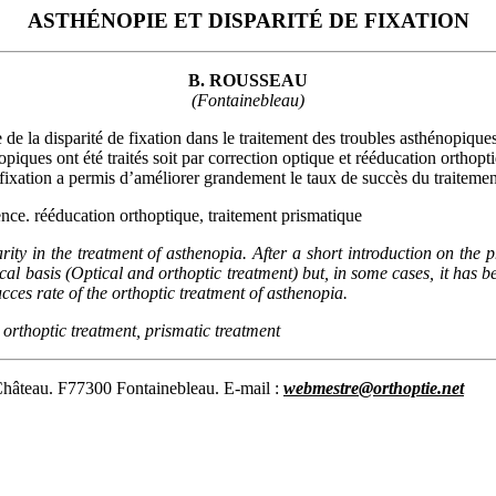
ASTHÉNOPIE ET DISPARITÉ DE FIXATION
B. ROUSSEAU
(Fontainebleau)
 de la disparité de fixation dans le traitement des troubles asthénopique
opiques ont été traités soit par correction optique et rééducation orthopt
e fixation a permis d’améliorer grandement le taux de succès du traitemen
ence. rééducation orthoptique, traitement prismatique
arity in the treatment of asthenopia. After a short introduction on the p
ical basis (Optical and orthoptic treatment) but, in some cases, it has 
ucces rate of the orthoptic treatment of asthenopia.
, orthoptic treatment, prismatic treatment
 Château. F77300 Fontainebleau. E-mail :
webmestre@orthoptie.net