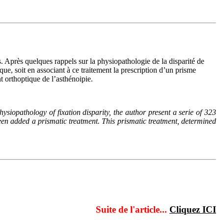
s. Après quelques rappels sur la physiopathologie de la disparité de
ique, soit en associant à ce traitement la prescription d’un prisme
t orthoptique de l’asthénoipie.
hysiopathology of fixation disparity, the author present a serie of 323
been added a prismatic treatment. This prismatic treatment, determined
Suite de l'article...
Cliquez ICI