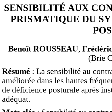
SENSIBILITÉ AUX CO
PRISMATIQUE DU S
PO
Benoît ROUSSEAU
,
Frédér
(Brie 
Résumé
: La sensibilité au cont
améliorée dans les hautes fréque
de déficience posturale après ins
adéquat.