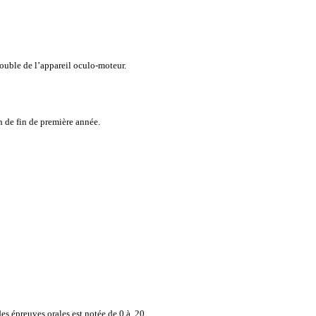
rouble de l’appareil oculo-moteur.
n de fin de première année.
s épreuves orales est notée de 0 à
20.