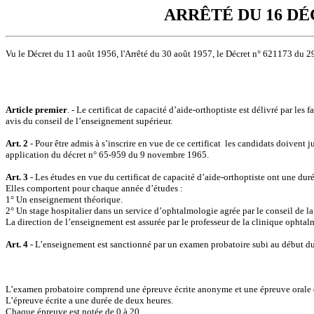
ARRÊTÉ DU 16 D
Vu le Décret du 11 août 1956, l'Arrêté du 30 août 1957, le Décret n° 621173 du
Article premier
. - Le certificat de capacité d’aide-orthoptiste est délivré par le
avis du conseil de l’enseignement supérieur.
Art. 2
- Pour être admis à s’inscrire en vue de ce certificat
les candidats doivent j
application du décret n° 65-959 du 9 novembre 1965.
Art. 3
- Les études en vue du certificat de capacité d’aide-orthoptiste ont une duré
Elles comportent pour chaque année d’études :
1° Un enseignement théorique.
2° Un stage hospitalier dans un service d’ophtalmologie agrée par le conseil de la
La direction de l’enseignement est assurée par le professeur de la clinique ophta
Art. 4
- L’enseignement est sanctionné par un examen probatoire subi au début du 
L’examen probatoire comprend une épreuve écrite anonyme et une épreuve orale qu
L’épreuve écrite a une durée de deux heures.
Chaque épreuve est notée de 0 à 20.