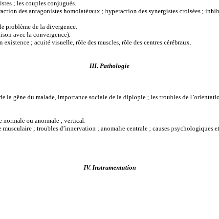
stes ; les couples conjugués.
raction des antagonistes homolatéraux ; hyperaction des synergistes croisées ; inhi
 le problème de la divergence.
aison avec la convergence).
on existence ; acuité visuelle, rôle des muscles, rôle des centres cérébraux.
III. Pathologie
 de la gêne du malade, importance sociale de la diplopie ; les troubles de l’orientati
e normale ou anormale ; vertical.
musculaire ; troubles d’innervation ; anomalie centrale ; causes psychologiques et 
IV. Instrumentation