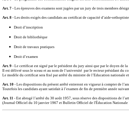
Art. 7
- Les épreuves des examens sont jugées par un jury de trois membres désigné
Art. 8
- Les droits exigés des candidats au certificat de capacité d’aide-orthoptiste
Droit d’inscription
Droit de bibliothèque
Droit de travaux pratiques
Droit d’examen
Art. 9
- Le certificat est signé par le président du jury ainsi que par le doyen de l
Il est délivré sous le sceau et au nom de l’université
par le recteur présidant du co
Le modèle du certificat sera fixé par arrêté du ministre de l’Education nationale et
Art. 10
- Les dispositions du présent arrêté entreront en vigueur à compter de l’a
Toutefois les candidats ayant satisfait à l’examen de fin de première année suivant
Art. 11
- Est abrogé l’arrêté du 30 août 1957, sous réserve des dispositions de l’art
(Journal Officiel du 10 janvier 1967 et Bulletin Officiel de l'Éducation Nationale