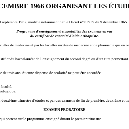
ÉCEMBRE 1966 ORGANISANT LES ÉTUD
 29 septembre 1962, modifié notamment par le Décret n° 65959 du 9 décembre 1965.
Programme d’enseignement et modalités des examens en vue
du certificat de capacité d’aide-orthoptiste.
s facultés de médecine et par les facultés mixtes de médecine et de pharmacie qui en o
ustifier du baccalauréat de l’enseignement du second degré ou d’un titre permettant 
e de trois ans. Aucune dispense de scolarité ne peut être accordée.
 faculté.
lmologique.
deuxième trimestre d’études et par des examens de fin de première, deuxième et tr
EXAMEN PROBATOIRE
i portent sur le programme enseigné durant le premier trimestre.