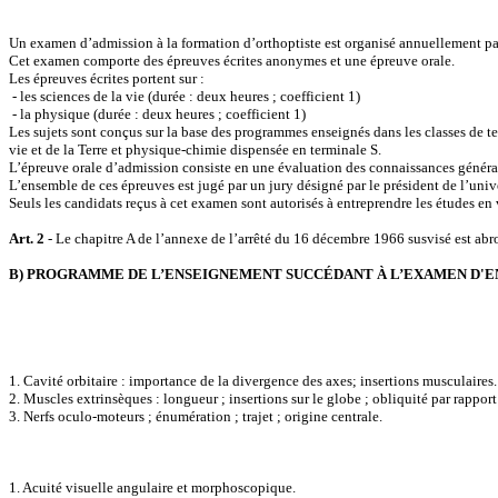
Un examen d’admission à la formation d’orthoptiste est organisé annuellement par 
Cet examen comporte des épreuves écrites anonymes et une épreuve orale.
Les épreuves écrites portent sur :
- les sciences de la vie (durée : deux heures ; coefficient 1)
- la physique (durée : deux heures ; coefficient 1)
Les sujets sont conçus sur la base des programmes enseignés dans les classes de te
vie et de la Terre et physique-chimie dispensée en terminale S.
L’épreuve orale d’admission consiste en une évaluation des connaissances générale
L’ensemble de ces épreuves est jugé par un jury désigné par le président de l’unive
Seuls les candidats reçus à cet examen sont autorisés à entreprendre les études en 
Art. 2
- Le chapitre A de l’annexe de l’arrêté du 16 décembre 1966 susvisé est abr
B) PROGRAMME DE L’ENSEIGNEMENT SUCCÉDANT À L’EXAMEN D'
1. Cavité orbitaire : importance de la divergence des axes; insertions musculaires.
2. Muscles extrinsèques : longueur ; insertions sur le globe ; obliquité par rapport 
3. Nerfs oculo-moteurs ; énumération ; trajet ; origine centrale.
1. Acuité visuelle angulaire et morphoscopique.