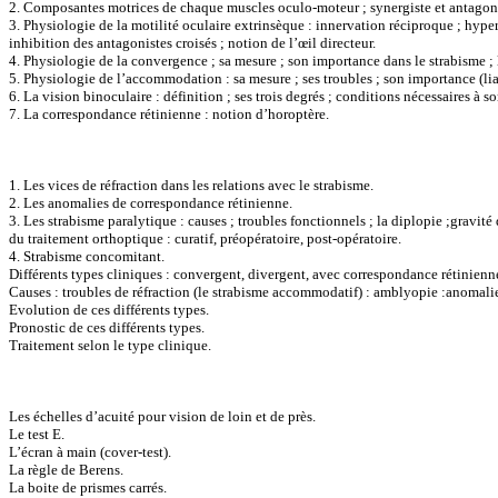
2. Composantes motrices de chaque muscles oculo-moteur ; synergiste et antagoni
3. Physiologie de la motilité oculaire extrinsèque : innervation réciproque ; hype
inhibition des antagonistes croisés ; notion de l’œil directeur.
4. Physiologie de la convergence ; sa mesure ; son importance dans le strabisme ;
5. Physiologie de l’accommodation : sa mesure ; ses troubles ; son importance (li
6. La vision binoculaire : définition ; ses trois degrés ; conditions nécessaires à s
7. La correspondance rétinienne : notion d’horoptère.
1. Les vices de réfraction dans les relations avec le strabisme.
2. Les anomalies de correspondance rétinienne.
3. Les strabisme paralytique : causes ; troubles fonctionnels ; la diplopie ;gravité
du traitement orthoptique : curatif, préopératoire, post-opératoire.
4. Strabisme concomitant.
Différents types cliniques : convergent, divergent, avec correspondance rétinienn
Causes : troubles de réfraction (le strabisme accommodatif) : amblyopie :anomalie 
Evolution de ces différents types.
Pronostic de ces différents types.
Traitement selon le type clinique.
Les échelles d’acuité pour vision de loin et de près.
Le test E.
L’écran à main (cover-test).
La règle de Berens.
La boite de prismes carrés.