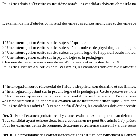
Pour être admis à s’inscrire en troisième année, les candidats doivent obtenir la
L’examen de fin d’études comprend des épreuves écrites anonymes et des épreuves 
1° Une interrogation écrite sur des sujets d’optique.
2° Une interrogation écrite sur des sujets d’anatomie et de physiologie de l’appar
3° Une interrogation écrite sur des sujets de pathologie de l’appareil oculo-moteur
4° Une interrogation écrite sur la psychologie et la pédagogie.
Chacune de ces épreuves a une durée
d’une heure et est notée de 0 à
20.
Pour être autorisés à subir les épreuves orales, les candidats doivent avoir obten
1° Interrogation sur le rôle social de l’aide-orthoptiste, son domaine et ses limites
2° Interrogation portant sur la psychologie et la pédagogie. Cette épreuve est noté
3° Exposé oral après examen d’un sujet atteint d’un trouble relevant d’un traiteme
4° Démonstration d’un appareil d’examen ou de traitement orthoptique. Cette épr
Pour être déclarés admis à l’examen de fin d’études, les candidats doivent obtenir
Art. 5
- Pour l’examen probatoire, il y a une session d’examen par an, au début du
Tout candidat ayant échoué deux fois à cet examen ne peut être admis à s’y prése
Pour les examens de fin de première, deuxième et troisième année, il y a une sessi
Art. 6
- Le programme des connaissances exigées est fixé conformément à l’annexe 