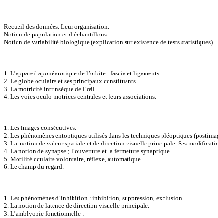
Recueil des données. Leur organisation.
Notion de population et d’échantillons.
Notion de variabilité biologique (explication sur existence de tests statistiques).
1. L’appareil aponévrotique de l’orbite : fascia et ligaments.
2. Le globe oculaire et ses principaux constituants.
3. La motricité intrinsèque de l’œil.
4. Les voies oculo-motrices centrales et leurs associations.
1. Les images consécutives.
2. Les phénomènes entoptiques utilisés dans les techniques pléoptiques (postima
3. La
notion de valeur spatiale et de direction visuelle principale. Ses modificat
4. La notion de synapse ; l’ouverture et la fermeture synaptique.
5. Motilité oculaire volontaire, réflexe, automatique.
6. Le champ du regard.
1. Les phénomènes d’inhibition : inhibition, suppression, exclusion.
2. La notion de latence de direction visuelle principale.
3. L’amblyopie fonctionnelle :