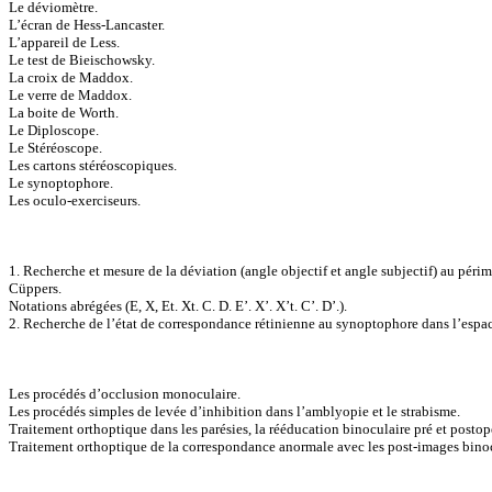
Le déviomètre.
L’écran de Hess-Lancaster.
L’appareil de Less.
Le test de Bieischowsky.
La croix de Maddox.
Le verre de Maddox.
La boite de Worth.
Le Diploscope.
Le Stéréoscope.
Les cartons stéréoscopiques.
Le synoptophore.
Les oculo-exerciseurs.
1. Recherche et mesure de la déviation (angle objectif et angle subjectif) au péri
Cüppers.
Notations abrégées (E, X, Et. Xt. C. D. E’. X’. X’t. C’. D’.).
2. Recherche de l’état de correspondance rétinienne au synoptophore dans l’espace
Les procédés d’occlusion monoculaire.
Les procédés simples de levée d’inhibition dans l’amblyopie et le strabisme.
Traitement orthoptique dans les parésies, la rééducation binoculaire pré et postop
Traitement orthoptique de la correspondance anormale avec les post-images binoc