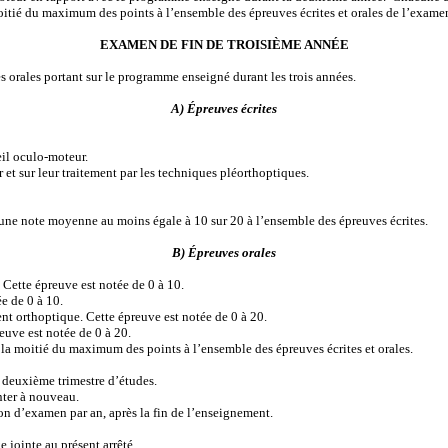
 moitié du maximum des points à l’ensemble des épreuves écrites et orales de l’exam
EXAMEN DE FIN DE TROISIÈME ANNÉE
orales portant sur le programme enseigné durant les trois années.
A) Épreuves écrites
eil oculo-moteur.
 et sur leur traitement par les techniques pléorthoptiques.
u une note moyenne au moins égale à 10 sur 20 à l’ensemble des épreuves écrites.
B) Épreuves orales
. Cette épreuve est notée de 0 à 10.
e de 0 à 10.
nt orthoptique. Cette épreuve est notée de 0 à 20.
euve est notée de 0 à 20.
 la moitié du maximum des points à l’ensemble des épreuves écrites et orales.
 deuxième trimestre d’études.
nter à nouveau.
on d’examen par an, après la fin de l’enseignement.
jointe au présent arrêté.