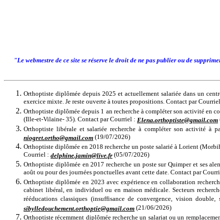
"Le webmestre de ce site se réserve le droit de ne pas publier ou de supprim
Orthoptiste diplômée depuis 2025 et actuellement salariée dans un centre
exercice mixte. Je reste ouverte à toutes propositions. Contact par Courrie
Orthoptiste diplômée depuis 1 an recherche à compléter son activité en col
(Ille-et-Vilaine- 35). Contact par Courriel :
Elena.orthoptiste@gmail.com
Orthoptiste libérale et salariée recherche à compléter son activité à 
(19/07/2026)
niogret.ortho@gmail.com
Orthoptiste diplômée en 2018 recherche un poste salarié à Lorient (Morbih
Courriel :
(05/07/2026)
delphine.jamin@live.fr
Orthoptiste diplômée en 2017 recherche un poste sur Quimper et ses alentou
août ou pour des journées ponctuelles avant cette date. Contact par Courri
Orthoptiste diplômée en 2023 avec expérience en collaboration recherche 
cabinet libéral, en individuel ou en maison médicale. Secteurs recherch
rééducations classiques (insuffisance de convergence, vision double,
(21/06/2026)
sibylledouchement.orthoptie@gmail.com
Orthoptiste récemment diplômée recherche un salariat ou un remplacement 