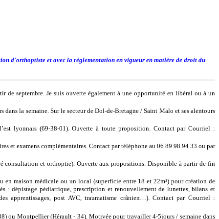
ion d'orthoptiste et avec la réglementation en vigueur en matière de droit du
tir de septembre. Je suis ouverte également à une opportunité en libéral ou à un
s dans la semaine. Sur le secteur de Dol-de-Bretagne / Saint Malo et ses alentours
l’est lyonnais (69-38-01). Ouverte à toute proposition. Contact par Courriel :
toires et examens complémentaires. Contact par téléphone au 06 89 98 94 33 ou par
é consultation et orthoptie). Ouverte aux propositions. Disponible à partir de fin
ou en maison médicale ou un local (superficie entre 18 et 22m²) pour création de
 : dépistage pédiatrique, prescription et renouvellement de lunettes, bilans et
 des apprentissages, post AVC, traumatisme crânien…). Contact par Courriel :
) ou Montpellier (Hérault - 34). Motivée pour travailler 4-5jours / semaine dans