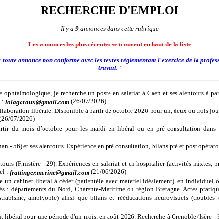
RECHERCHE D'EMPLOI
Il y a
9
annonces dans cette rubrique
Les annonces les plus récentes se trouvent en haut de la liste
er toute annonce non conforme avec les textes réglementant l'exercice de la profess
travail."
 ophtalmologique, je recherche un poste en salariat à Caen et ses alentours à par
l :
(26/07/2026)
lolagaraux@gmail.com
laboration libérale. Disponible à partir de octobre 2026 pour un, deux ou trois jour
(26/07/2026)
partir du mois d’octobre pour les mardi en libéral ou en pré consultation dans 
an - 56) et ses alentours. Expérience en pré consultation, bilans pré et post opéra
rs (Finistère - 29). Expériences en salariat et en hospitalier (activités mixtes, pr
el :
(21/06/2026)
frattinger.marine@gmail.com
un cabinet libéral à céder (patientèle avec matériel idéalement), en individuel 
és : départements du Nord, Charente-Maritime ou région Bretagne. Actes pratiqués
 strabisme, amblyopie) ainsi que bilans et rééducations neurovisuels (troubles
libéral pour une période d'un mois, en août 2026. Recherche à Grenoble (Isère - 38