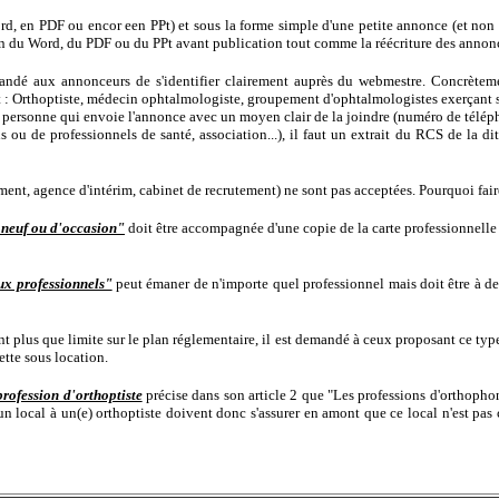
d, en PDF ou encor een PPt) et sous la forme simple d'une petite annonce (et non
ion du Word, du PDF ou du PPt avant publication tout comme la réécriture des annon
mandé aux annonceurs de s'identifier clairement auprès du webmestre. Concrètemen
 Orthoptiste, médecin ophtalmologiste, groupement d'ophtalmologistes exerçant sous 
 la personne qui envoie l'annonce avec un moyen clair de la joindre (numéro de tél
u de professionnels de santé, association...), il faut un extrait du RCS de la dit
, agence d'intérim, cabinet de recrutement) ne sont pas acceptées. Pourquoi faire g
 neuf ou d'occasion"
doit être accompagnée d'une copie de la carte professionnelle 
ux professionnels"
peut émaner de n'importe quel professionnel mais doit être à de
t plus que limite sur le plan réglementaire, il est demandé à ceux proposant ce type
ette sous location.
profession d'orthoptiste
précise dans son article 2 que "Les professions d'orthopho
n local à un(e) orthoptiste doivent donc s'assurer en amont que ce local n'est p