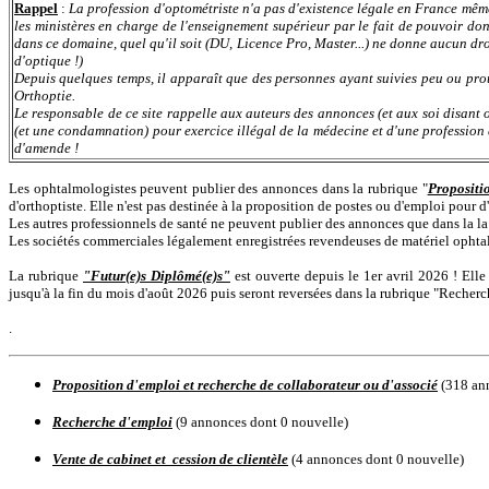
Rappel
:
La profession d'optométriste n'a pas d'existence légale en France même 
les ministères en charge de l'enseignement supérieur par le fait de pouvoir do
dans ce domaine, quel qu'il soit (DU, Licence Pro, Master...) ne donne aucun dro
d'optique !)
Depuis quelques temps, il apparaît que des personnes ayant suivies peu ou prou 
Orthoptie.
Le responsable de ce site rappelle aux auteurs des annonces (et aux soi disant 
(et une condamnation) pour exercice illégal de la médecine et d'une profession
d'amende !
Les ophtalmologistes peuvent publier des annonces dans la rubrique "
Propositi
d'orthoptiste. Elle n'est pas destinée à la proposition de postes ou d'emploi pour
Les autres professionnels de santé ne peuvent publier des annonces que dans la la
Les sociétés commerciales légalement enregistrées revendeuses de matériel ophta
La rubrique
"Futur(e)s Diplômé(e)s"
est ouverte depuis le 1er avril 2026 ! Elle
jusqu'à la fin du mois d'août 2026 puis seront reversées dans la rubrique "Recher
.
Proposition d'emploi et recherche de collaborateur ou d'associé
(318 an
Recherche d'emploi
(9 annonces dont 0 nouvelle)
Vente de cabinet et cession de clientèle
(4 annonces dont 0 nouvelle)