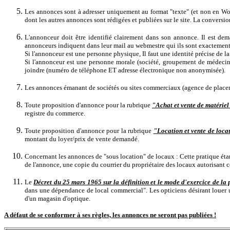
Les annonces sont à adresser uniquement au format "texte" (et non en Wor
dont les autres annonces sont rédigées et publiées sur le site. La convers
L'annonceur doit être identifié clairement dans son annonce. Il est de
annonceurs indiquent dans leur mail au webmestre qui ils sont exactement :
Si l'annonceur est une personne physique, Il faut une identité précise de
Si l'annonceur est une personne morale (société, groupement de médecins o
joindre (numéro de téléphone ET adresse électronique non anonymisée).
Les annonces émanant de sociétés ou sites commerciaux (agence de placement
Toute proposition d'annonce pour la rubrique
"Achat et vente de matériel
registre du commerce.
Toute proposition d'annonce pour la rubrique
"Location et vente de loca
montant du loyer/prix de vente demandé.
Concernant les annonces de "sous location" de locaux : Cette pratique étan
de l'annonce, une copie du courrier du propriétaire des locaux autorisant c
Le
Décret du 25 mars 1965 sur la définition et le mode d'exercice de la 
dans une dépendance de local commercial". Les opticiens désirant louer u
d'un magasin d'optique.
A défaut de se conformer à ses règles, les annonces ne seront pas publiées !