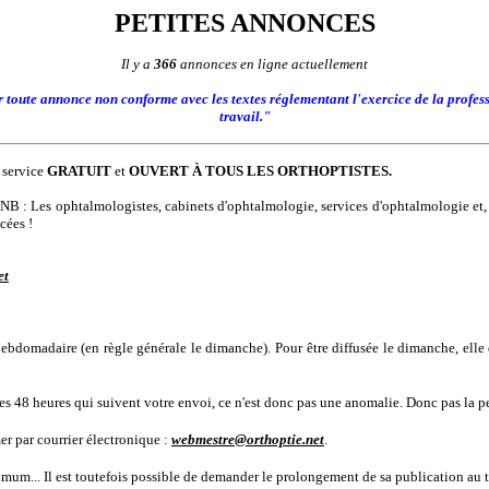
PETITES ANNONCES
Il y a
366
annonces en ligne actuellement
er toute annonce non conforme avec les textes réglementant l'exercice de la profess
travail."
 service
GRATUIT
et
OUVERT À TOUS
LES ORTHOPTISTES.
 NB : Les ophtalmologistes, cabinets d'ophtalmologie, services d'ophtalmologie et,
cées !
et
hebdomadaire (en règle générale le dimanche). Pour être diffusée le dimanche, elle
les 48 heures qui suivent votre envoi, ce n'est donc pas une anomalie. Donc pas la p
er par courrier électronique :
webmestre@orthoptie.net
.
um... Il est toutefois possible de demander le prolongement de sa publication au t