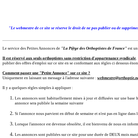
"Le webmestre de ce site se réserve le droit de ne pas publier ou de supprim
Le service des Petites Annonces de
"La P@ge des Orthoptistes de France"
est un
Il est réservé aux seuls orthoptistes sans restriction d'appartenance syndicale
.
publier des offres d'emploi sur ce site en se conformant aux règles ci dessous énon
Comment passer une "Petite Annonce" sur ce site ?
Uniquement en laissant un message à l'adresse suivante :
webmestre@orthoptie.n
Il y a quelques règles simples à appliquer :
Les annonces sont habituellement mises à jour et diffusées sur une base 
annonce sera publiée la semaine suivante
Si l'annonce nous parvient en début de semaine et n'est pas en ligne dans 
Lorsque l'annonce est devenue obsolète, il est bienvenu de nous en inform
Les annonces sont publiées sur ce site pour une durée de DEUX mois maxim