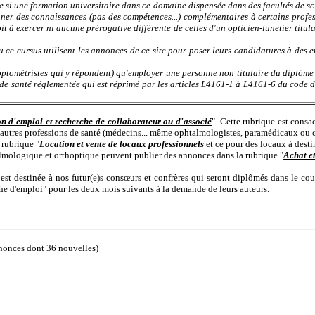
si une formation universitaire dans ce domaine dispensée dans des facultés de scie
nner des connaissances (pas des compétences...) complémentaires à certains profes
it à exercer ni aucune prérogative différente de celles d'un opticien-lunetier titu
ce cursus utilisent les annonces de ce site pour poser leurs candidatures à des e
optométristes qui y répondent) qu'employer une personne non titulaire du diplôme a
 de santé réglementée qui est réprimé par les articles L4161-1 à L4161-6 du code 
on d'emploi et recherche de collaborateur ou d'associé
". Cette rubrique est cons
 d'autres professions de santé (médecins... même ophtalmologistes, paramédicaux ou 
 rubrique "
Location et vente de locaux professionnels
et ce pour des locaux à destin
lmologique et orthoptique peuvent publier des annonces dans la rubrique "
Achat et
 est destinée à nos futur(e)s consœurs et confrères qui seront diplômés dans le cou
che d'emploi" pour les deux mois suivants à la demande de leurs auteurs.
nonces dont 36 nouvelles)