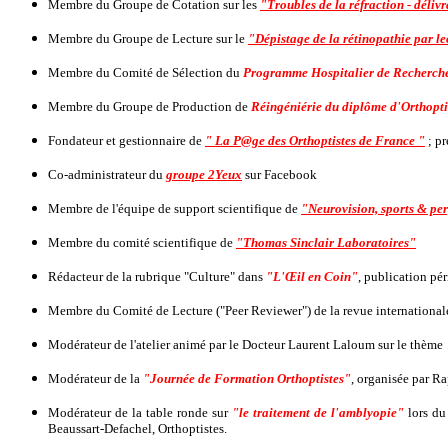
Membre du Groupe de Cotation sur les
"Troubles de la réfraction - déliv
Membre du Groupe de Lecture sur le
"Dépistage de la rétinopathie par le
Membre du Comité de Sélection du
Programme Hospitalier de Recherche
Membre du Groupe de Production de
Réingéniérie du diplôme d'Orthopti
Fondateur et gestionnaire de
" La P@ge des Orthoptistes de France "
; pr
Co-administrateur du
groupe 2Yeux
sur Facebook
Membre de l'équipe de support scientifique de
"Neurovision, sports & pe
Membre du comité scientifique de
"Thomas Sinclair Laboratoires"
Rédacteur de la rubrique "Culture" dans
"L'Œil en Coin"
, publication p
Membre du Comité de Lecture ("Peer Reviewer") de la revue internationa
Modérateur de l'atelier animé par le Docteur Laurent Laloum sur le thème
Modérateur de la
"Journée de Formation Orthoptistes"
, organisée par R
Modérateur de la table ronde sur
"le traitement de l'amblyopie"
lors du
Beaussart-Defachel, Orthoptistes.