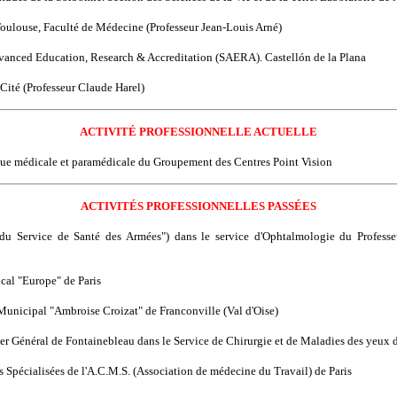
 Toulouse, Faculté de Médecine (Professeur Jean-Louis Arné)
dvanced Education, Research & Accreditation (SAERA). Castellón de la Plana
s Cité (Professeur Claude Harel)
ACTIVITÉ PROFESSIONNELLE ACTUELLE
inue médicale et paramédicale du Groupement des Centres Point Vision
ACTIVITÉS PROFESSIONNELLES PASSÉES
l du Service de Santé des Armées") dans le service d'Ophtalmologie du Profess
ical "Europe" de Paris
 Municipal "Ambroise Croizat" de Franconville (Val d'Oise)
lier Général de Fontainebleau dans le Service de Chirurgie et de Maladies des yeux
s Spécialisées de l'A.C.M.S. (Association de médecine du Travail) de Paris