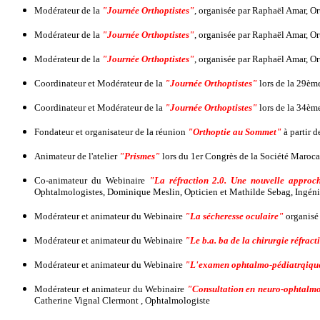
Modérateur de la
"Journée Orthoptistes"
, organisée par Raphaël Amar, Or
Modérateur de la
"Journée Orthoptistes"
, organisée par Raphaël Amar, Or
Modérateur de la
"Journée Orthoptistes"
, organisée par Raphaël Amar, Or
Coordinateur et Modérateur de la
"Journée Orthoptistes"
lors de la 29ème
Coordinateur et Modérateur de la
"Journée Orthoptistes"
lors de la 34ème
Fondateur et organisateur de la réunion
"Orthoptie au Sommet"
à partir 
Animateur de l'atelier
"Prismes"
lors du 1er Congrès de la Société Marocai
Co-animateur du Webinaire
"La réfraction 2.0. Une nouvelle approch
Ophtalmologistes, Dominique Meslin, Opticien et Mathilde Sebag, Ingéni
Modérateur et animateur du Webinaire
"La sécheresse oculaire"
organisé 
Modérateur et animateur du Webinaire
"Le b.a. ba de la chirurgie réfract
Modérateur et animateur du Webinaire
"L'examen ophtalmo-pédiatrqique;
Modérateur et animateur du Webinaire
"Consultation en neuro-ophtalmol
Catherine Vignal Clermont , Ophtalmologiste