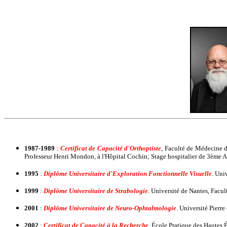
1987-1989
:
Certificat de Capacité d'Orthoptiste
, Faculté de Médecine d
Professeur Henri Mondon, à l'Hôpital Cochin; Stage hospitalier de 3ème A
1995
:
Diplôme Universitaire d'Exploration Fonctionnelle Visuelle
. Uni
1999
:
Diplôme Universitaire de Strabologie
. Université de Nantes, Facu
2001
:
Diplôme Universitaire de Neuro-Ophtalmologie
. Université Pierr
2002
:
Certificat de Capacité à la Recherche
. École Pratique des Hautes 