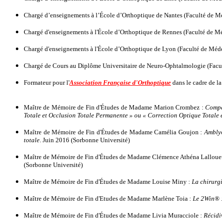
Chargé d’enseignements à l’École d’Orthoptique de Nantes (Faculté de Mé
Chargé d'enseignements à l'École d’Orthoptique de Rennes (Faculté de Mé
Chargé d'enseignements à l'École d’Orthoptique de Lyon (Faculté de Méde
Chargé de Cours au Diplôme Universitaire de Neuro-Ophtalmologie (Facult
Formateur pour l'
Association Française d'Orthoptique
dans le cadre de l
Maître de Mémoire de Fin d'Études de Madame Marion Crombez :
Compar
Totale et Occlusion Totale Permanente » ou « Correction Optique Totale e
Maître de Mémoire de Fin d'Études de Madame Camélia Goujon :
Amblyo
totale
. Juin 2016 (Sorbonne Université)
Maître de Mémoire de Fin d'Études de Madame Clémence Athéna Lallouet
(Sorbonne Université)
Maître de Mémoire de Fin d'Études de Madame Louise Miny :
La chirurgi
Maître de Mémoire de Fin d'Etudes de Madame Marlène Toia :
Le 2Win® :
Maître de Mémoire de Fin d'Études de Madame Livia Muracciole :
Récidi