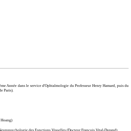
et 2ème Année dans le service d'Ophtalmologie du Professeur Henry Hamard, puis du
e Paris).
e Hoang)
e Neuropsychologie des Fonctions Visuelles (Docteur François Vital-Durand)