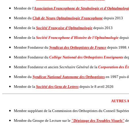
Membre de l'
Association Francophone de Strabologie et d'Ophtalmologi
Membre du
Club de Neuro Ophtalmologie Francophone
depuis 2013
Membre de la
Société Française d'Ophtalmologie
depuis 2013
Membre de la
Société Francophone d'Histoire de l'Ophtalmologie
depui
Membre Fondateur du
Syndicat des Orthoptistes de France
depuis 1998.
Membre Fondateur du
Collège National des Orthoptistes Enseignants
dep
Membre Fondateur et ancien
Secrétaire Général
de la
Corporation des Ét
Membre du
Syndicat National Autonome des Orthoptistes
en 1997 puis d
Membre de la
Société des Gens de Lettres
depuis le 8 avril 2026
AUTRES 
Membre suppléant de la Commission des Orthoptistes du Conseil Supérieu
Membre du Groupe de Lecture sur le
"D
épistage des Troubles Visuels"
de