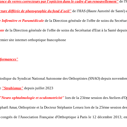
rance de verres correcteurs par l'opticien dans le cadre d'un renouvellement"
de l'
cture différée de photographie du fond d'oeil"
de l'HAS (Haute Autorité de Santé)
 Infirmière et Paramédicale
de la Direction générale de l'offre de soins du Secréta
ste
de la Direction générale de l'offre de soins du Secrétariat d'Etat à la Santé dep
emier site internet orthoptique francophone
rformances"
ériodique du Syndicat National Autonome des Orthoptistes (SNAO) depuis novembr
le
"Strabismus"
depuis juillet 2023
"Neuro ophtalmologie et oculomotricité"
lors de la 23ème session des Ateliers d'
aphaël Amar, Orthoptiste et la Docteur Stéphanie Leruez lors de la 25ème session de
 congrès de l'Association Française d'Orthoptique à Paris le 12 décembre 2013; e