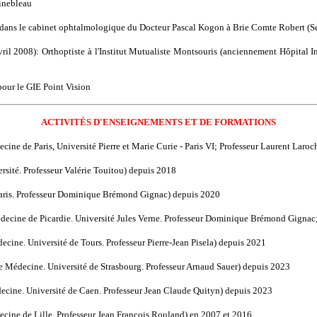
ainebleau
on dans le cabinet ophtalmologique du Docteur Pascal Kogon à Brie Comte Robert (S
ril 2008): Orthoptiste à l'Institut Mutualiste Montsouris (anciennement Hôpital I
pour le GIE Point Vision
ACTIVITÉS D'ENSEIGNEMENTS ET DE FORMATIONS
ine de Paris, Université Pierre et Marie Curie - Paris VI; Professeur Laurent Laro
sité. Professeur Valérie Touitou) depuis 2018
 Paris. Professeur Dominique Brémond Gignac) depuis 2020
decine de Picardie. Université Jules Verne. Professeur Dominique Brémond Gignac
cine. Université de Tours. Professeur Pierre-Jean Pisela) depuis 2021
e Médecine. Université de Strasbourg. Professeur Arnaud Sauer) depuis 2023
ecine. Université de Caen. Professeur Jean Claude Quityn) depuis 2023
ecine de Lille. Professeur Jean François Rouland) en 2007 et 2016