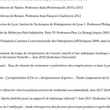
decine de Nantes. Professeur Alain Péchereau) de 2010 à 2013
decine de Rennes. Professeur Jean François Charlin) en 2012
cine de Lyon. Institut de Techniques de Réadaptation de Lyon 1. Professeur Phili
é de Médecine Pitié-Salpétrière. Paris VI. Professeur Phuc Le Hoang) depuis 2002
a Formation Continue Conventionnelle des Orthoptistes (AFO) depuis 2009; dans 
aison du temps de récupération de l’acuité visuelle d’une amblyopie strabique et 
t Occlusion Partielle »
. Juin 2016 (Sorbonne Université)
pie : Taux de réussite du traitement et prévalence des complications et dans la p
te :
Cyclopentolate 0,5% vs « Atropinisation Express » : Étude comparative de la r
e réfractive chez les patients atteints de strabismes accommodatifs
. Juin 2017 (So
 Quelle fiabilité pour un appareil de dépistage réfractif ?
. Juin 2017 (Sorbonne Un
ve de l’amblyopie : étude rétrospective des facteurs favorisant pendant et après th