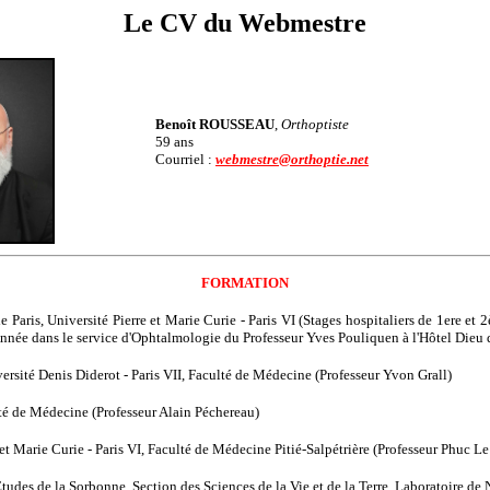
Le CV du Webmestre
Benoît ROUSSEAU
,
Orthoptiste
59 ans
Courriel :
webmestre@orthoptie.net
FORMATION
e Paris, Université Pierre et Marie Curie - Paris VI (Stages hospitaliers de 1ere 
nnée dans le service d'Ophtalmologie du Professeur Yves Pouliquen à l'Hôtel Dieu d
versité Denis Diderot - Paris VII, Faculté de Médecine (Professeur Yvon Grall)
lté de Médecine (Professeur Alain Péchereau)
e et Marie Curie - Paris VI, Faculté de Médecine Pitié-Salpétrière (Professeur Phuc L
Études de la Sorbonne. Section des Sciences de la Vie et de la Terre. Laboratoire d