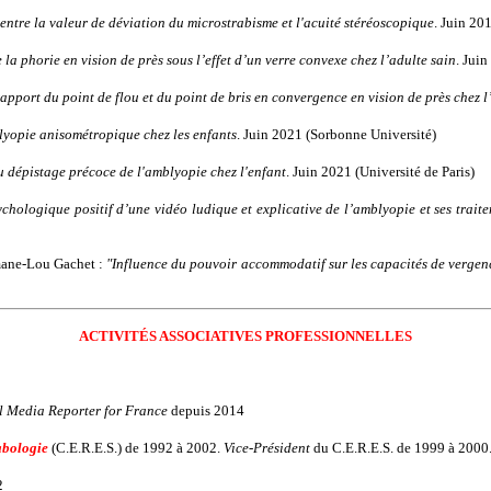
entre la valeur de déviation du microstrabisme et l'acuité stéréoscopique
. Juin 20
 la phorie en vision de près sous l’effet d’un verre convexe chez l’adulte sain
. Jui
apport du point de flou et du point de bris en convergence en vision de près chez l
lyopie anisométropique chez les enfants
. Juin 2021 (Sorbonne Université)
du dépistage précoce de l'amblyopie chez l'enfant
. Juin 2021 (Université de Paris)
chologique positif d’une vidéo ludique et explicative de l’amblyopie et ses traite
mane-Lou Gachet :
"Influence du pouvoir accommodatif sur les capacités de vergen
ACTIVITÉS ASSOCIATIVES PROFESSIONNELLES
l Media Reporter for France
depuis 2014
abologie
(C.E.R.E.S.) de 1992 à 2002.
Vice-Président
du C.E.R.E.S. de 1999 à 2000
2