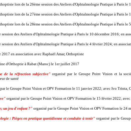
thoptiste lors de la 26ème session des Ateliers d'Ophtalmologie Pratique à Paris le
thoptiste lors de la 27ème session des Ateliers d'Ophtalmologie Pratique à Paris le
thoptiste lors de la 28ème session des Ateliers d'Ophtalmologie Pratique à Paris le 
 session des Ateliers d'Ophtalmologie Pratique à Paris le 10 décembre 2016; en as
 session des Ateliers d'Ophtalmologie Pratique à Paris le 4 février 2024; en associa
de 2017 en association avec Raphaël Amar, Orthoptiste
ne d'Orthoptie à Rabat (Maroc) le 1er juillet 2017
e de la réfraction subjective"
organisé par le Groupe Point Vision et la socié
eur de santé
par le Groupe Point Vision et OPV Formation le 11 janvier 2022; avec Ivo Trinta, 
ive"
organisé par le Groupe Point Vision et OPV Formation le 15 février 2022; avec
 un jeu d'enfant ?"
organisé par le Groupe Point Vision et OPV Formation le 24 ma
ogie : Pièges en pratique quotidienne et conduite à tenir"
organisé par le Groupe