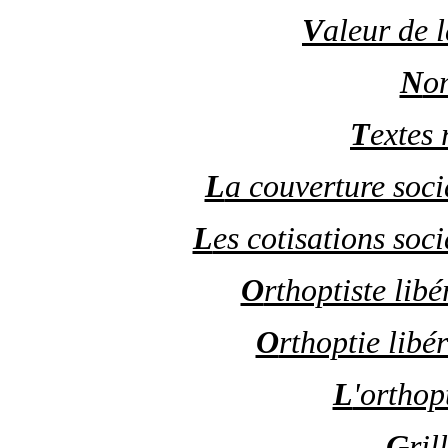
V
aleur de 
N
o
T
extes 
L
a couverture socia
L
es cotisations soci
O
rthoptiste lib
O
rthoptie libé
L
'orthop
G
ril