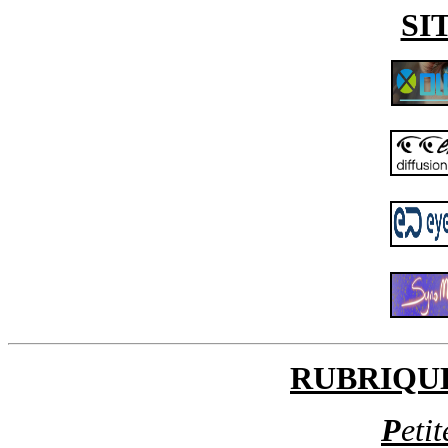
SI
RUBRIQU
P
eti