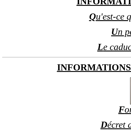
INFORMAT
Q
u'est-ce 
U
n p
L
e caduc
INFORMATIONS
F
o
D
écret 