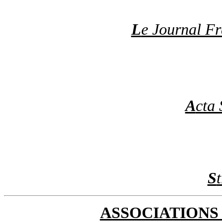
L
e Journal Fr
A
cta 
S
ASSOCIATIONS