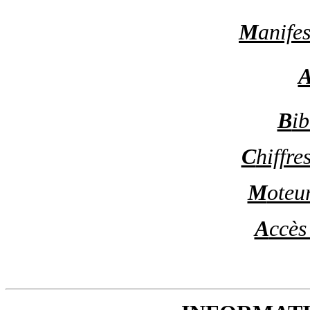
M
anifes
B
ib
C
hiffre
M
oteu
A
ccès