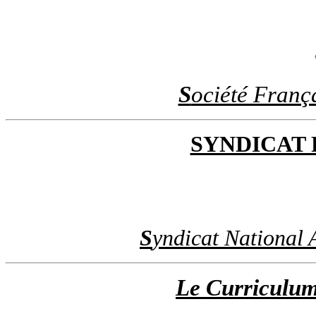
S
ociété Franç
SYNDICAT
S
yndicat National 
Le Curriculum