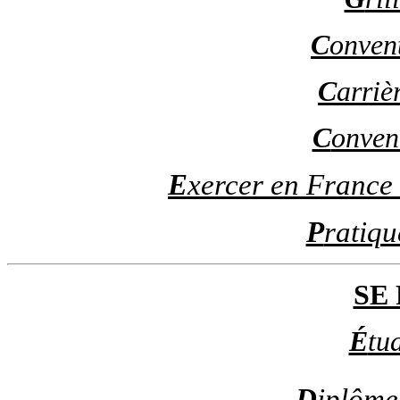
C
onvent
C
arriè
C
onven
E
xercer en France
P
ratiqu
SE
É
tud
D
iplôme