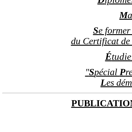
M
a
S
e former
du Certificat de
É
tudie
"
S
pécial
P
r
L
es dém
PUBLICATIO